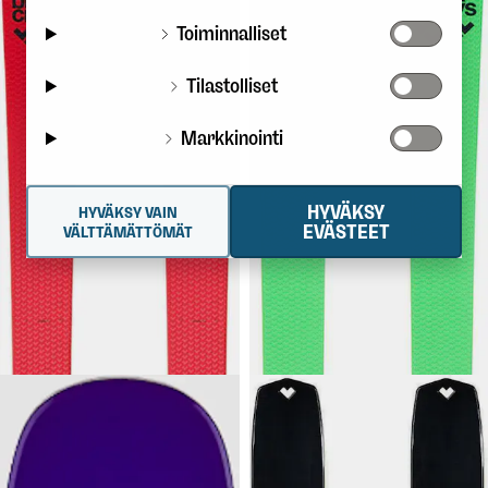
Toiminnalliset
Tilastolliset
Markkinointi
HYVÄKSY
HYVÄKSY VAIN
499,90 €
549,90 €
BLACK
BLACK
EVÄSTEET
VÄLTTÄMÄTTÖMÄT
CROWS
Camox Freebird
CROWS
Navis Freebird
25/26
Sukset hiihtovaellukseen.
Keskileveiden skinnailusuksien
aatelia!