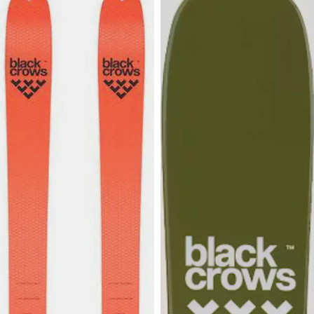
749,90 €
599 €
BLACK CROWS
BLACK CROWS
Draco Freebird 25/26
Sato 25/26
Touring-malliston huipulta:
Tarkka ja leikkisä
Draco Freebird.
laskutuntuma all mountain -
käyttöön, jo jonkin aikaa
laskeneelle laskijalle!