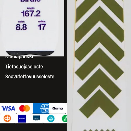
Historia
Yhteistyökyselyt
Vastuullisemmin ulkona
Työpaikat
Kokemuksia
Mediapankki
Tietosuojaseloste
Saavutettavuusseloste