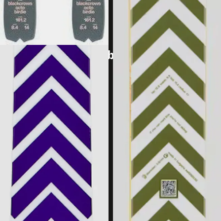
Jäsenalennukset
Elämää ulkona -klubi
Tietoa klubista
Elämää Ulkona -metsä
Blogit
Oppaat
Korjaa, kierrätä, vuokraa
Vinkit
Instagram
YouTube
Facebook