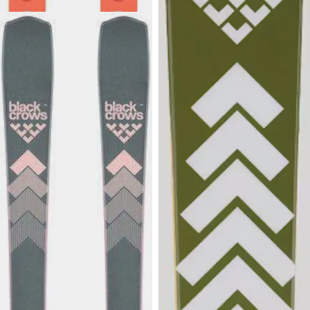
799 €
BLACK CROWS
Octo Birdie 24/25
Uutuus! Naisten 84 mm leveät
sukset tiukkaan kanttailuun
sekä juuri lanatuilla että