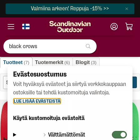
Valmiina arkeen! Reppuja -15% >>
"black crows"
Tuotteet
Tuotemerkit
Blogit
(7)
(6)
(3)
Evästesuostumus
SUODATA
7
Voit hyväksyä evästeet ja siirtyä verkkokauppaan
ostoksille tai tehdä kustomoituja valintoja.
LUE LISÄÄ EVÄSTEISTÄ
Käytä kustomoituja evästeitä
Välttämättömät