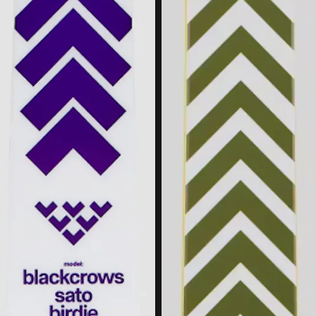
Myymälät
Helsinki Forum
Pirkkala Veska
Pori Puuvilla
Raisio Kuninkoja
Vantaa Tammisto
Suksihuolto
Tietoa meistä
Asiakaslupaus