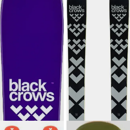
389,90 €
929 €
BLACK
BLACK CROWS
CROWS
Sato Birdie 25/26
Solis
Tarkka ja leikkisä
Big mountain -sukset 10 cm
laskutuntuma all mountain -
leveällä vyötäröllä.
käyttöön, jo jonkin aikaa
laskeneelle laskijalle! Naisten
malli.