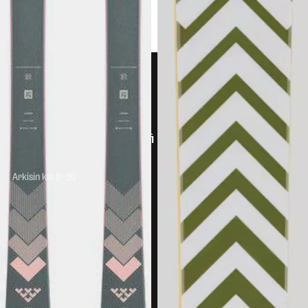
kulumaan päässeillä rinteillä.
Asiakaspalvelu
info@scandinavianoutdoor.fi
Chat-palvelu
Arkisin klo 8–20
Palautukset
Reklamaatiot
Toimitustavat
Maksutavat
Sopimusehdot