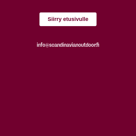
Siirry etusivulle
info@scandinavianoutdoor.fi