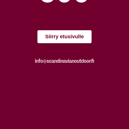
Siirry etusivulle
info@scandinavianoutdoor.fi