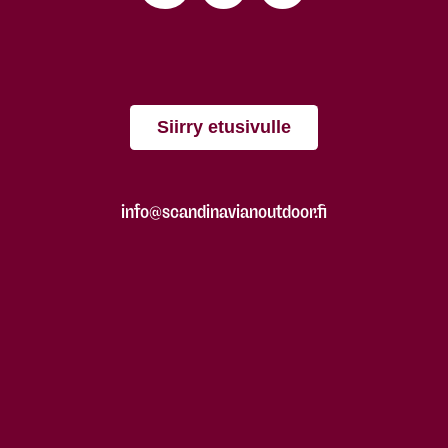
Siirry etusivulle
info@scandinavianoutdoor.fi