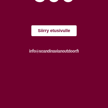
Siirry etusivulle
info@scandinavianoutdoor.fi