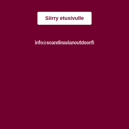
Siirry etusivulle
info@scandinavianoutdoor.fi