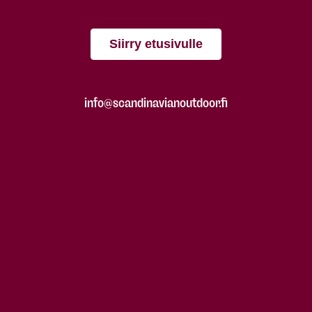
Siirry etusivulle
info@scandinavianoutdoor.fi