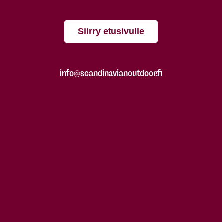
Siirry etusivulle
info@scandinavianoutdoor.fi