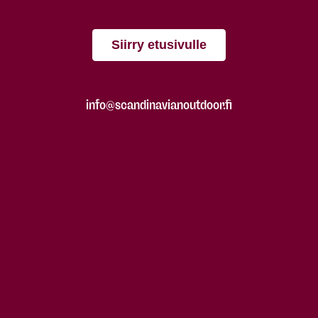
Siirry etusivulle
info@scandinavianoutdoor.fi