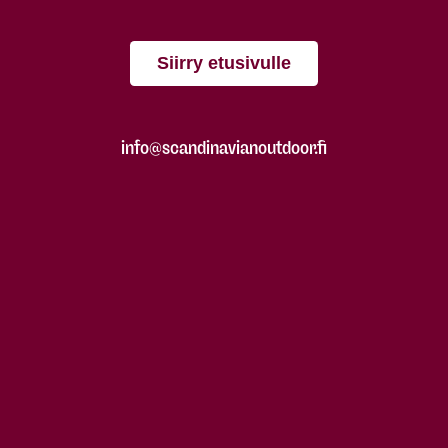
Siirry etusivulle
info@scandinavianoutdoor.fi