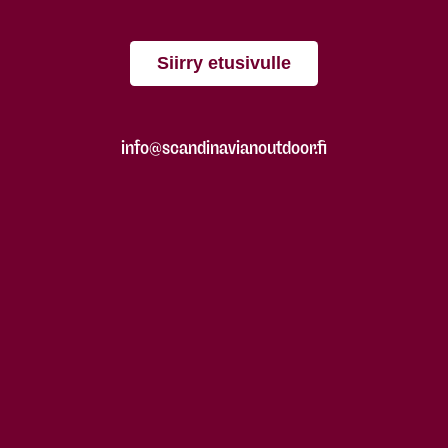
Siirry etusivulle
info@scandinavianoutdoor.fi