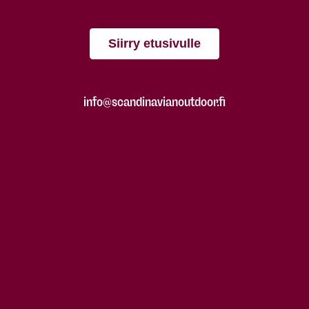
Siirry etusivulle
info@scandinavianoutdoor.fi