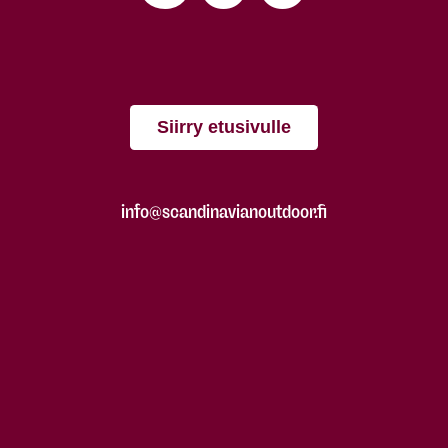
Siirry etusivulle
info@scandinavianoutdoor.fi