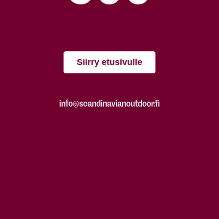
Siirry etusivulle
info@scandinavianoutdoor.fi