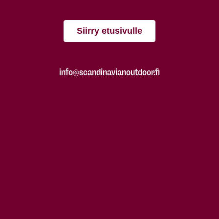
Siirry etusivulle
info@scandinavianoutdoor.fi