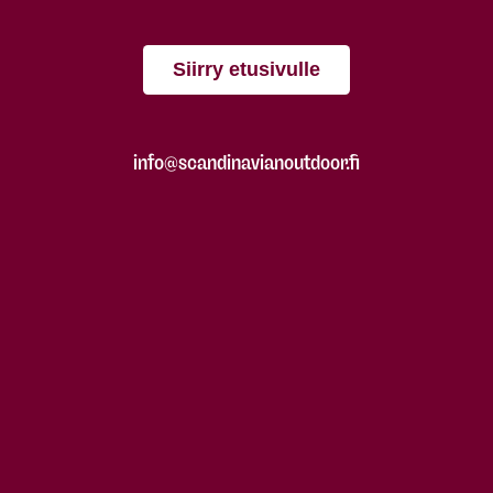
Siirry etusivulle
info@scandinavianoutdoor.fi