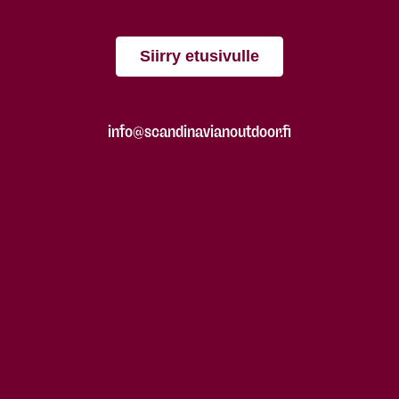
Siirry etusivulle
info@scandinavianoutdoor.fi