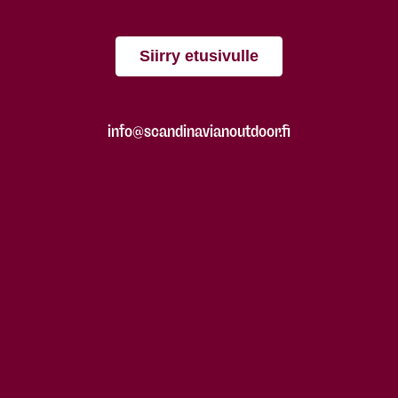
Siirry etusivulle
info@scandinavianoutdoor.fi