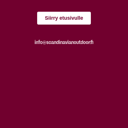
Siirry etusivulle
info@scandinavianoutdoor.fi