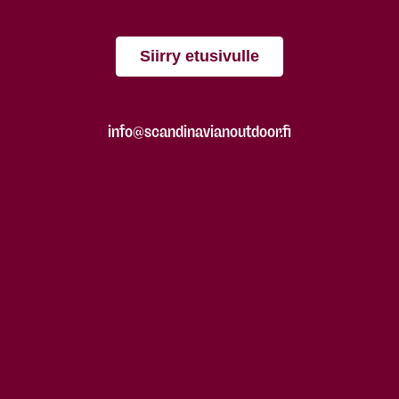
Siirry etusivulle
info@scandinavianoutdoor.fi