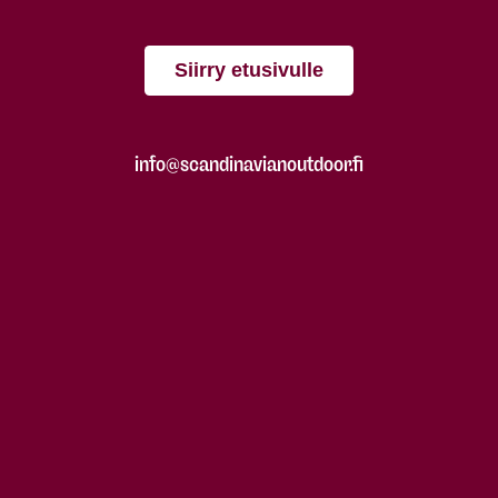
Siirry etusivulle
info@scandinavianoutdoor.fi