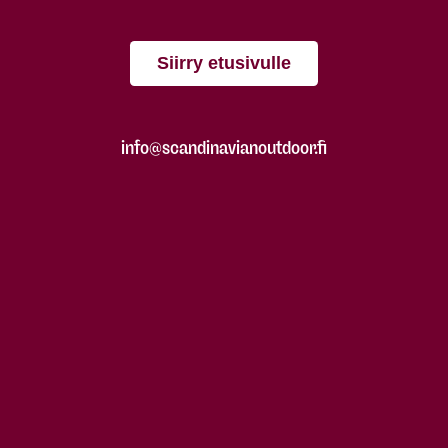
Siirry etusivulle
info@scandinavianoutdoor.fi