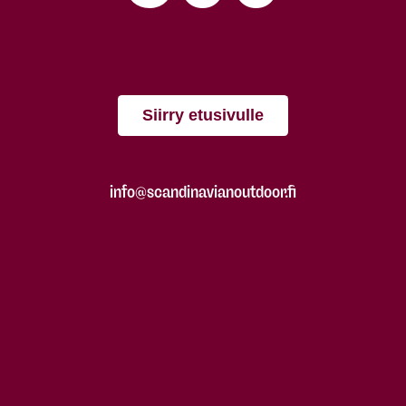
Siirry etusivulle
info@scandinavianoutdoor.fi