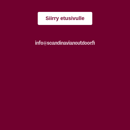
Siirry etusivulle
info@scandinavianoutdoor.fi