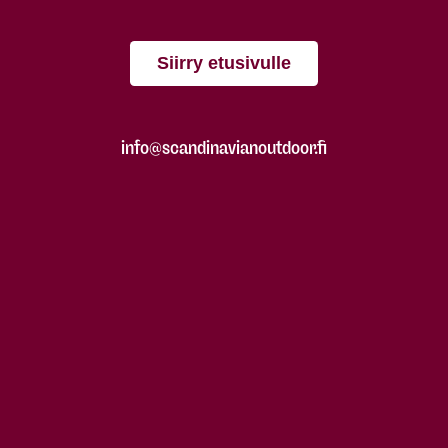
Siirry etusivulle
info@scandinavianoutdoor.fi