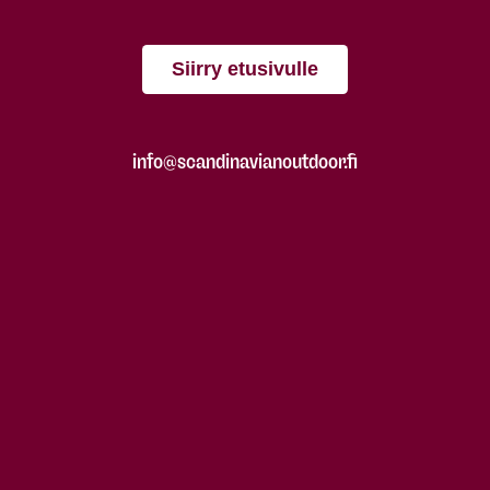
Siirry etusivulle
info@scandinavianoutdoor.fi