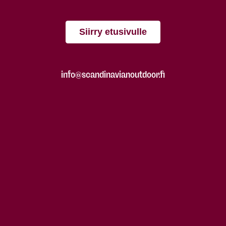
Siirry etusivulle
info@scandinavianoutdoor.fi