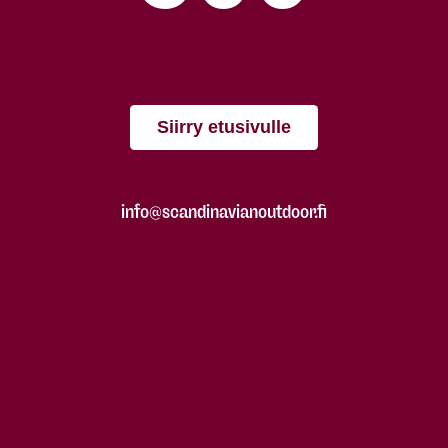
Siirry etusivulle
info@scandinavianoutdoor.fi