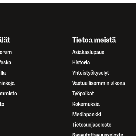
lät
Tietoa meistä
Forum
Asiakaslupaus
Veska
Historia
lla
Yhteistyökyselyt
ninkoja
Vastuullisemmin ulkona
ammisto
Työpaikat
to
Kokemuksia
Mediapankki
Tietosuojaseloste
Saavutettavuusseloste