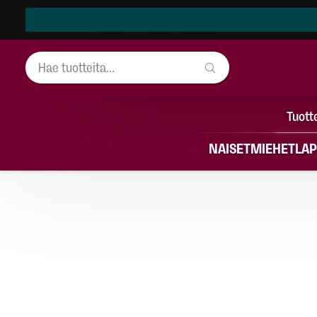
Tuott
NAISET
MIEHET
LAP