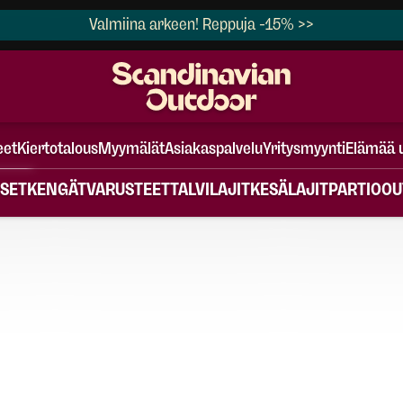
Valmiina arkeen! Reppuja -15% >>
eet
Kiertotalous
Myymälät
Asiakaspalvelu
Yritysmyynti
Elämää 
SET
KENGÄT
VARUSTEET
TALVILAJIT
KESÄLAJIT
PARTIO
OU