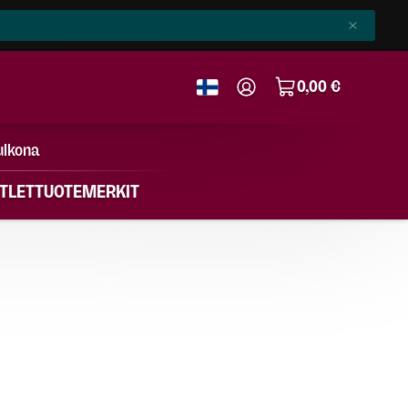
0,00 €
ulkona
TLET
TUOTEMERKIT