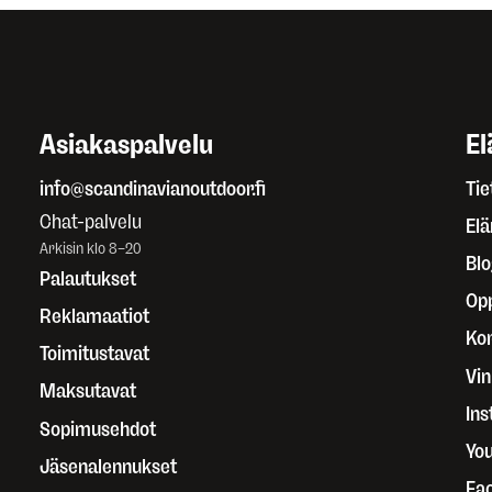
Asiakaspalvelu
El
info@scandinavianoutdoor.fi
Tie
Chat-palvelu
El
Arkisin klo 8–20
Blo
Palautukset
Op
Reklamaatiot
Kor
Toimitustavat
Vin
Maksutavat
In
Sopimusehdot
Yo
Jäsenalennukset
Fa