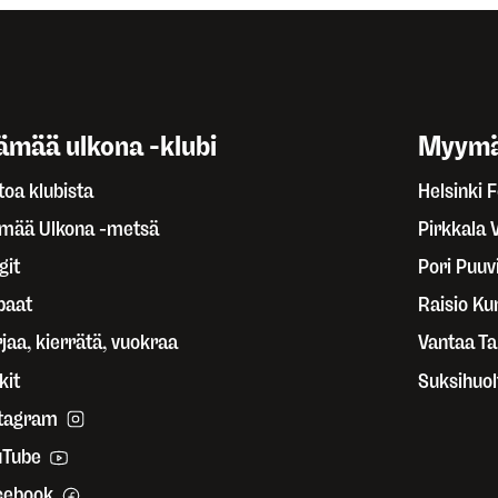
ämää ulkona -klubi
Myymä
toa klubista
Helsinki 
ämää Ulkona -metsä
Pirkkala 
git
Pori Puuvi
paat
Raisio Ku
jaa, kierrätä, vuokraa
Vantaa T
kit
Suksihuol
stagram
uTube
cebook