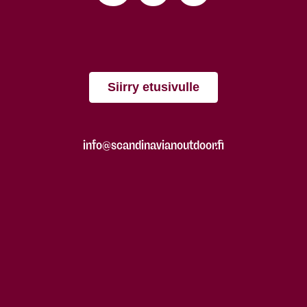
Siirry etusivulle
info@scandinavianoutdoor.fi