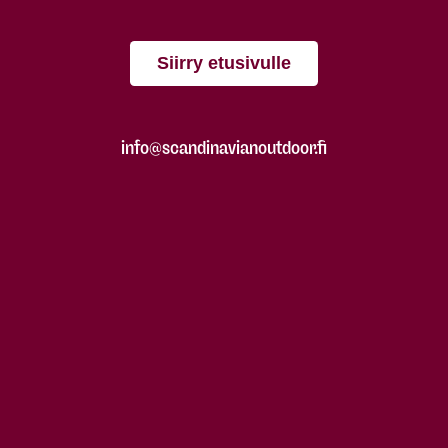
Siirry etusivulle
info@scandinavianoutdoor.fi