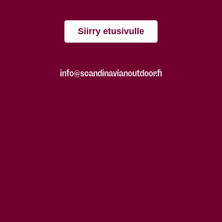
Siirry etusivulle
info@scandinavianoutdoor.fi