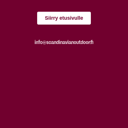
Siirry etusivulle
info@scandinavianoutdoor.fi