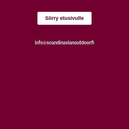
Siirry etusivulle
info@scandinavianoutdoor.fi