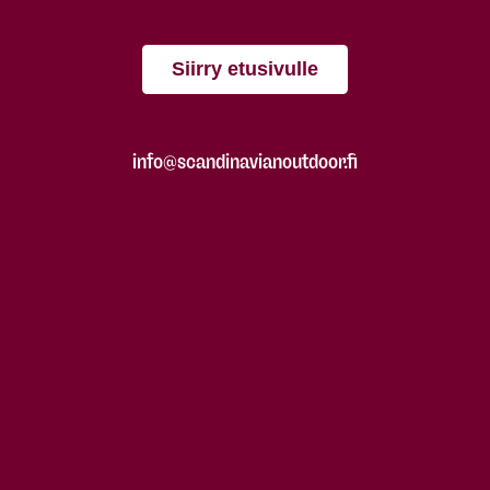
Siirry etusivulle
info@scandinavianoutdoor.fi