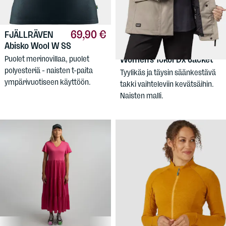
69,90 €
FJÄLLRÄVEN
Abisko Wool W SS
249,90 €
HALTI
Puolet merinovillaa, puolet
Women's Tokoi Dx Jacket
polyesteriä - naisten t-paita
Tyylikäs ja täysin säänkestävä
ympärivuotiseen käyttöön.
takki vaihteleviin kevätsäihin.
Naisten malli.