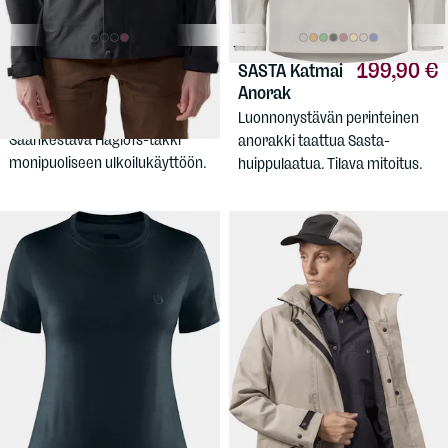
189 €
199,90 €
HAGLÖFS
SASTA
Katmai
Women's Breeze Proof
Anorak
Jacket
Luonnonystävän perinteinen
Säänkestävä Haglöfs-takki
anorakki taattua Sasta-
monipuoliseen ulkoilukäyttöön.
huippulaatua. Tilava mitoitus.