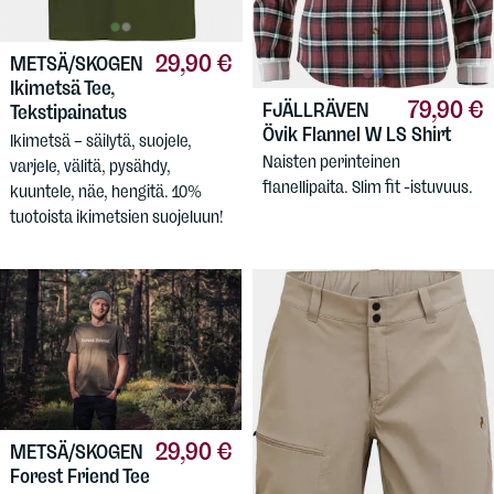
29,90 €
METSÄ/SKOGEN
Ikimetsä Tee,
79,90 €
FJÄLLRÄVEN
Tekstipainatus
Övik Flannel W LS Shirt
Ikimetsä – säilytä, suojele,
Naisten perinteinen
varjele, välitä, pysähdy,
flanellipaita. Slim fit -istuvuus.
kuuntele, näe, hengitä. 10%
tuotoista ikimetsien suojeluun!
29,90 €
METSÄ/SKOGEN
Forest Friend Tee