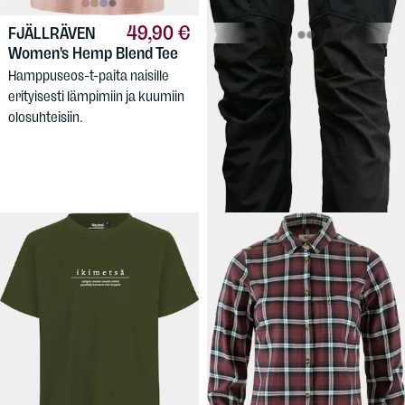
49,90 €
FJÄLLRÄVEN
Women's Hemp Blend Tee
139,90 €
LUNDHAGS
Hamppuseos-t-paita naisille
Makke W Long Pant
erityisesti lämpimiin ja kuumiin
Kestävä
olosuhteisiin.
puuvillapolyesterikangas ja
mahtava liikevapaus. Naisten
koot.