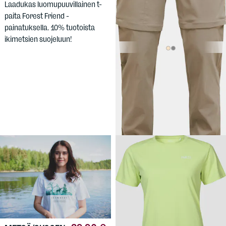
Laadukas luomupuuvillainen t-
paita Forest Friend -
painatuksella. 10% tuotoista
ikimetsien suojeluun!
99,90 €
PEAK
PERFORMANCE
Women's
Iconiq Zipoff Pants
Naisten kevyet softshell-
housut irrotettavilla lahkeilla.