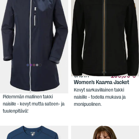
119,90 €
199,90 €
HELLY
SASTA
HANSEN
Women's Long
Women's Kaarna Jacket
Belfast Jacket
Kevyt sarkavillainen takki
Pidemmän mallinen takki
naisille - todella mukava ja
naisille - kevyt mutta sateen- ja
monipuolinen.
tuulenpitävä!