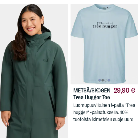
29,90 €
METSÄ/SKOGEN
Tree Hugger Tee
Luomupuuvillainen t-paita "Tree
139,90 €
JACK
hugger" -painatuksella. 10%
WOLFSKIN
Women's Onera
tuotoista ikimetsien suojeluun!
2L Coat
Pidempi takki naisille,
välikausikäyttöön.