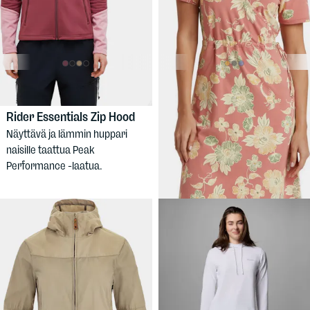
160 €
69,90 €
PEAK
SHERPA
PERFORMANCE
Women's
Women's Neha Faux Wrap
Rider Essentials Zip Hood
Dress
Näyttävä ja lämmin huppari
Upea ja mukava mekko kesän
naisille taattua Peak
rientoihin.
Performance -laatua.