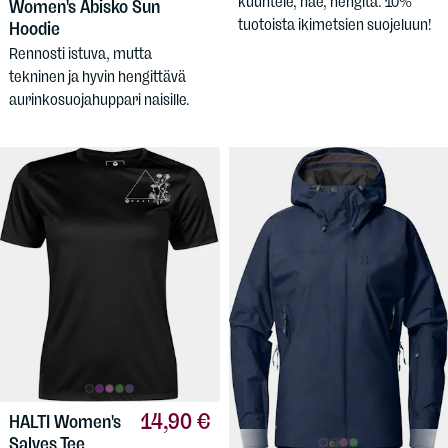
kuuntele, näe, hengitä. 10%
Women's Abisko Sun
tuotoista ikimetsien suojeluun!
Hoodie
Rennosti istuva, mutta
tekninen ja hyvin hengittävä
aurinkosuojahuppari naisille.
14,90 €
HALTI
Women's
Salves Tee