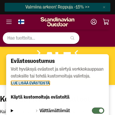
Valmiina arkeen! Reppuja -15% >>
Evästesuostumus
Voit hyväksyä evästeet ja siirtyä verkkokauppaan
ostoksille tai tehdä kustomoituja valintoja.
LUE LISÄÄ EVÄSTEISTÄ
Kesäale | Naisten vaatteet
Käytä kustomoituja evästeitä
Välttämättömät
Kaikkia pieniä ja suuria kesän seikkailuja varten olemme