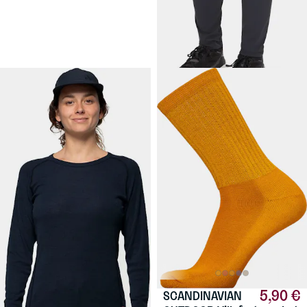
Todella mukavat, joustavat
housut naisille. Retkeilyyn,
polkujuoksuun, vapaa-aikaan.
49,90 €
5,90 €
DEVOLD
SCANDINAVIAN