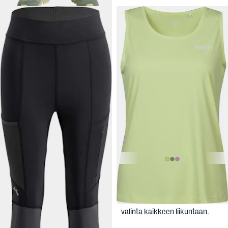
99,90 €
12,90 €
LUNDHAGS
HALTI
Women's
Women's Tived Tights
Salves Top
Slim fit -trikoot retkipoluille,
Naisten treenitoppi, hyvä
naisten mitoitus.
valinta kaikkeen liikuntaan.