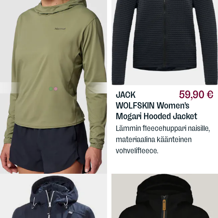
59,90 €
JACK
59,90 €
MARMOT
WOLFSKIN
Women's
Women's AirExchange
Mogari Hooded Jacket
Hoody
Lämmin fleecehuppari naisille,
Aurinkosuojahuppari - ei
materiaalina käänteinen
tarvetta aurinkoöljylle!
vohvelifleece.