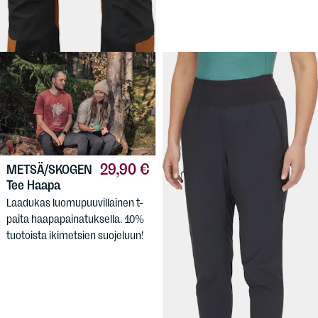
retkeilyhousujen Pro-versio:
vedenpitävät vahvikepaneelit.
29,90 €
METSÄ/SKOGEN
Tee Haapa
Laadukas luomupuuvillainen t-
paita haapapainatuksella. 10%
tuotoista ikimetsien suojeluun!
79,90 €
RAB
Women's
Momentum Pant