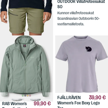
Women's Lauparen Merino
OUTDOOR
Villafroteesukat
190 Base Shirt
SO
Ohuempi merinovilla-aluspaita
Kunnon villafroteesukat
naisille. Hyvä valinta
Scandinavian Outdoorin 50-
aktiivilajeihin ja retkeilyyn.
vuotismallistosta.
39,90 €
FJÄLLRÄVEN
99,90 €
Women's Fox Boxy Logo
RAB
Women's