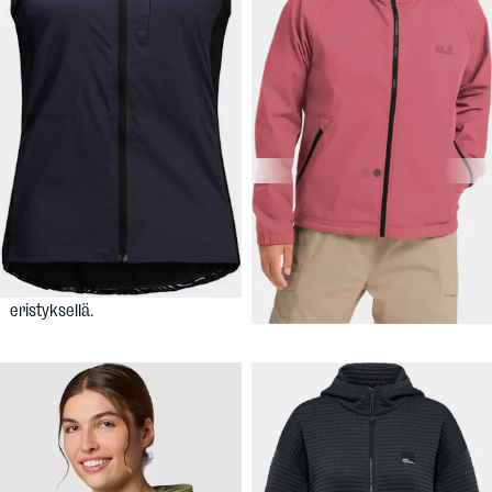
39,90 €
94,90 €
JACK
JACK
WOLFSKIN
Women's
WOLFSKIN
Women's
Morobbia Alpha Vest
Mahani Jacket
Pyöräilijän liivi, Polartec Alpha -
Kevyt, tuulelta ja UV-säteiltä
eristyksellä.
suojaava takki naisille.