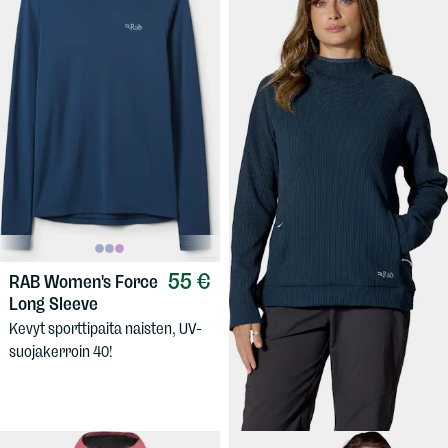
55 €
RAB
Women's Force
99,90 €
RAB
Women's
Long Sleeve
Hepton Pullover Hoody
Kevyt sporttipaita naisten, UV-
Rento fleecehuppari,
suojakerroin 40!
materiaalissa hauska ja
hengittävä vohvelineulos.