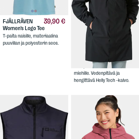
39,90 €
FJÄLLRÄVEN
Women's Logo Tee
T-paita naisille, materiaalina
149,90 €
puuvillan ja polyesterin seos.
HELLY
HANSEN
Men's Brussel
Rain Coat
Siisti ja toimiva välikausitakki
miehille. Vedenpitävä ja
hengittävä Helly Tech -kalvo.