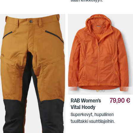
79,90 €
RAB
Women's
Vital Hoody
159,90 €
LUNDHAGS
Superkevyt, hupullinen
Women's Makke Pro Pant
tuulitakki vauhtilajeihin.
Suosittujen Makke-