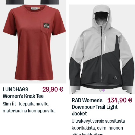
29,90 €
LUNDHAGS
Women's Knak Tee
134,90 €
RAB
Women's
Slim fit -teepaita naisille,
Downpour Trail Light
materiaalina luomupuuvilla.
Jacket
Ultrakevyt versio suositusta
kuoritakista, esim. huonon
sään lenkkeilyyn.