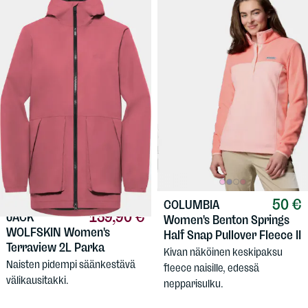
50 €
COLUMBIA
139,90 €
JACK
Women's Benton Springs
WOLFSKIN
Women's
Half Snap Pullover Fleece II
Terraview 2L Parka
Kivan näköinen keskipaksu
Naisten pidempi säänkestävä
fleece naisille, edessä
välikausitakki.
nepparisulku.