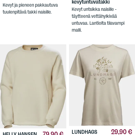
kevytuntuvatakki
Kevyt ja pieneen pakkautuva
Kevyt untsikka naisille -
tuulenpitävä takki naisille.
täytteenä vettähylkivää
untuvaa. Lantiolta tilavampi
malli.
29,90 €
LUNDHAGS
79,90 €
HELLY HANSEN