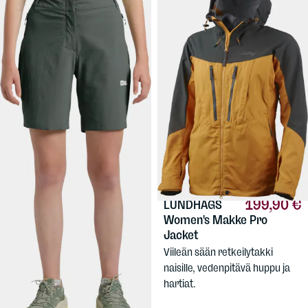
37,90 €
199,90 €
JACK WOLFSKIN
LUNDHAGS
Women's Hikeout Shorts
Women's Makke Pro
Jacket
Tekniset, joustavat softshell-
Viileän sään retkeilytakki
shortsit naisille, taattua Jack
naisille, vedenpitävä huppu ja
Wolfskin -laatua.
hartiat.