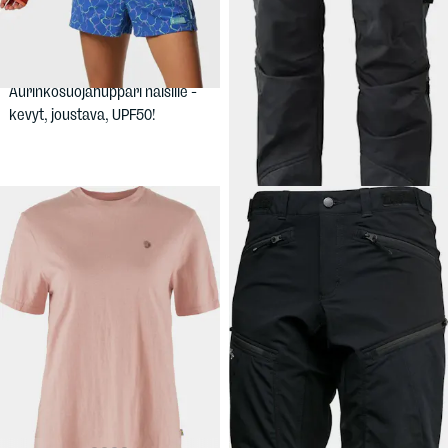
74,90 €
139,90 €
COTOPAXI
LUNDHAGS
Women's Sombra Sun
Makke W Pant
Hoodie
Kestävä
Aurinkosuojahuppari naisille -
puuvillapolyesterikangas ja
kevyt, joustava, UPF50!
mahtava liikevapaus. Naisten
koot.