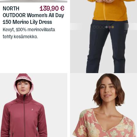
139,90 €
NORTH
OUTDOOR
Women's All Day
150 Merino Lily Dress
Kevyt, 100% merinovillasta
79,90 €
tehty kesämekko.
RAB
Women's
Nexus Jacket
Kevyt joustofleece naisille,
luotettavaa Rab-laatua!