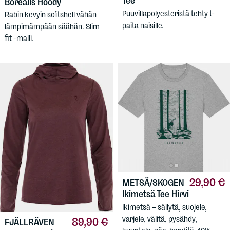
Tee
Borealis Hoody
Puuvillapolyesteristä tehty t-
Rabin kevyin softshell vähän
paita naisille.
lämpimämpään säähän. Slim
fit -malli.
29,90 €
METSÄ/SKOGEN
Ikimetsä Tee Hirvi
Ikimetsä – säilytä, suojele,
varjele, välitä, pysähdy,
89,90 €
FJÄLLRÄVEN