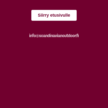
Siirry etusivulle
info@scandinavianoutdoor.fi