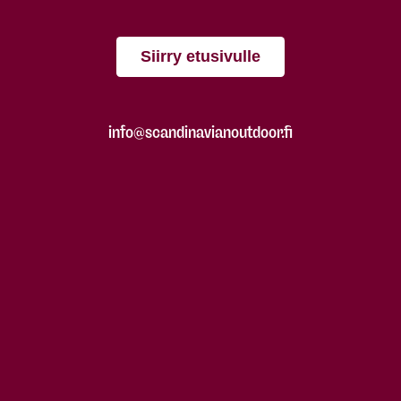
Siirry etusivulle
info@scandinavianoutdoor.fi