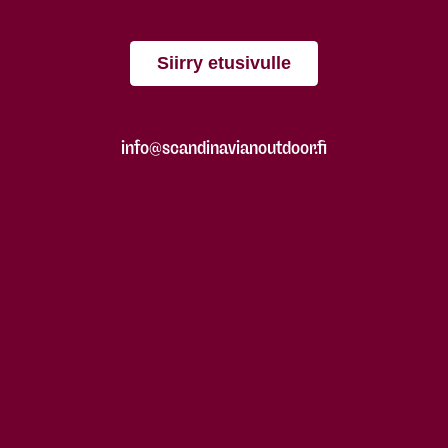
Siirry etusivulle
info@scandinavianoutdoor.fi