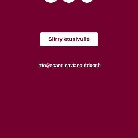
Siirry etusivulle
info@scandinavianoutdoor.fi