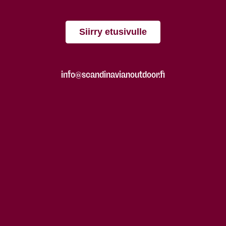
Siirry etusivulle
info@scandinavianoutdoor.fi