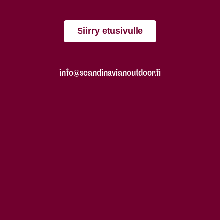
Siirry etusivulle
info@scandinavianoutdoor.fi