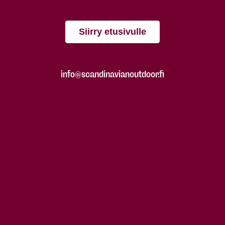
Siirry etusivulle
info@scandinavianoutdoor.fi