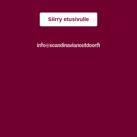
Siirry etusivulle
info@scandinavianoutdoor.fi