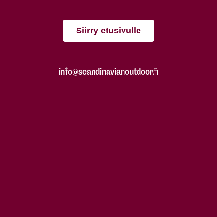
Siirry etusivulle
info@scandinavianoutdoor.fi