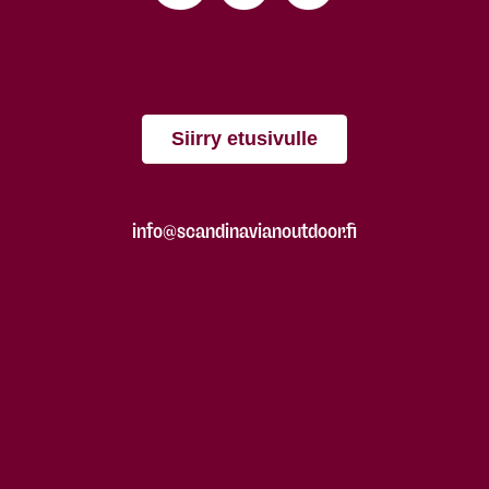
Siirry etusivulle
info@scandinavianoutdoor.fi