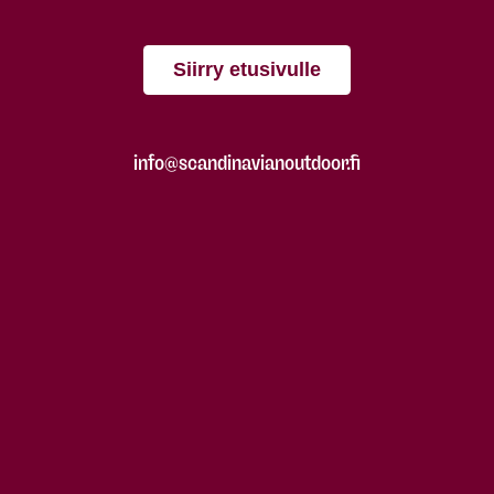
Siirry etusivulle
info@scandinavianoutdoor.fi