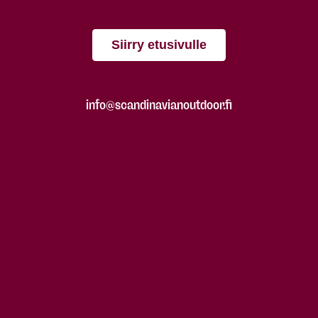
Siirry etusivulle
info@scandinavianoutdoor.fi