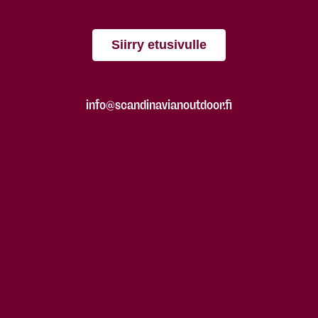
Siirry etusivulle
info@scandinavianoutdoor.fi