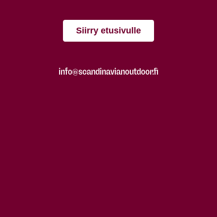
Siirry etusivulle
info@scandinavianoutdoor.fi